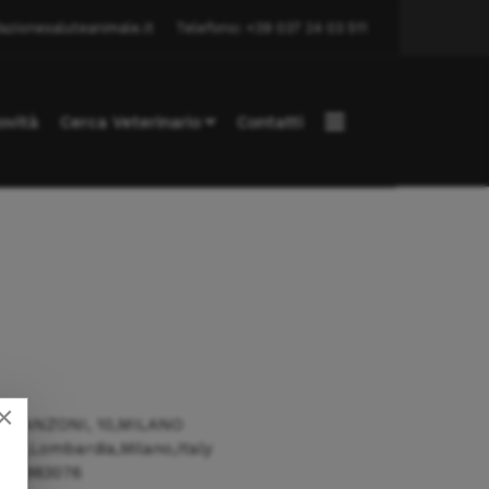
azionesaluteanimale.it
Telefono: +39 037 24 03 511
ovità
Cerca Veterinario
Contatti
×
A RANZONI, 10,MILANO
149,Lombardia,Milano,Italy
/43983076