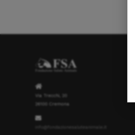
Via Trecchi, 20
26100 Cremona
info@fondazionesaluteanimale.it