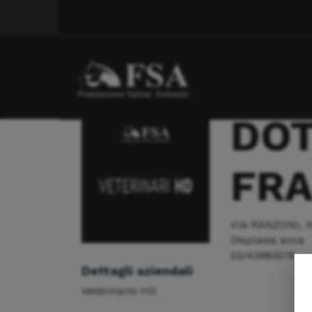
Displasia anca
DOTT. PANICO FRANCESCO
DOT
FR
VIA RANZONI, 1
Displasia anca
02/43983076
Dettagli aziendali
Veterinario HD