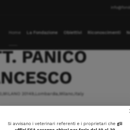
info@fond
Home
La Fondazione
Obiettivi
Riconoscimenti
N
T. PANICO
ANCESCO
0,MILANO 20149,Lombardia,Milano,Italy
VI
20
Si avvisano i veterinari referenti e i proprietari che
gli
02