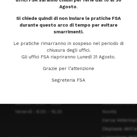
uffici FSA saranno chiusi per ferie dal 10 al 30
Agosto
.
Si chiede quindi di non inviare le pratiche FSA
durante questo arco di tempo per evitare
smarrimenti.
Le pratiche rimarranno in sospeso nel periodo di
chiusura degli uffici.
Gli uffici FSA riapriranno Lunedì 31 Agosto.
ORARI DI APERTURA
MENU
Grazie per l’attenzione
Lunedì: 8.00 - 16.30
Home
Segreteria FSA
Martedì : 8.00 - 16.30
La Fondazione
Mercoledì : 8.00 - 16.30
Obiettivi
Giovedì : 8.00 - 16.30
Riconoscimenti
Venerdì : 8.00 - 16.30
Novità
Cerca Veterinar
Displasia dell'