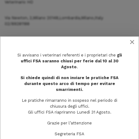
Veterinario HD
Via Newton, 2,Milano 20148,Lombardia,Milano,Italy
02/89281188
×
Si avvisano i veterinari referenti e i proprietari che
gli
uffici FSA saranno chiusi per ferie dal 10 al 30
Agosto
.
Si chiede quindi di non inviare le pratiche FSA
durante questo arco di tempo per evitare
smarrimenti.
Le pratiche rimarranno in sospeso nel periodo di
chiusura degli uffici.
Gli uffici FSA riapriranno Lunedì 31 Agosto.
Via Trecchi, 20
Grazie per l’attenzione
26100 Cremona
Segreteria FSA