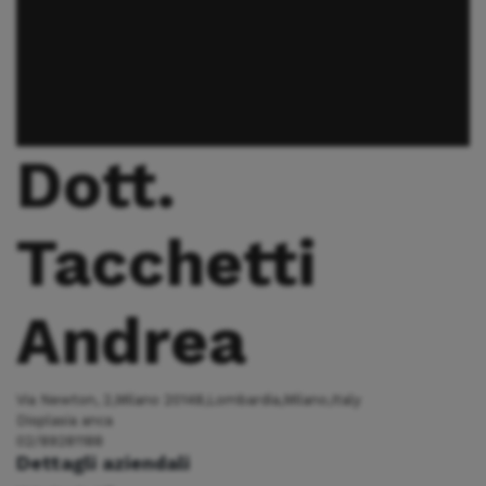
Dott.
Tacchetti
Andrea
Via Newton, 2,Milano 20148,Lombardia,Milano,Italy
Displasia anca
02/89281188
Dettagli aziendali