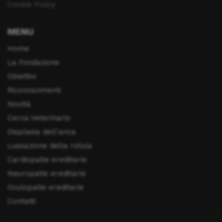
Cookie Policy
MENU
Home
La Fondazione
Obiettivi
Riconoscimenti
Novità
Cerca Veterinario
Displasia dell'anca
Lussazione della rotula
Cardiopatie ereditarie
Neuropatie ereditarie
Oculopatie ereditarie
Contatti