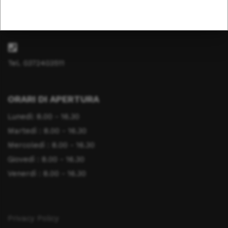
info@fondazionesaluteanimale.it
Tel. 0372403511
ORARI DI APERTURA
Lunedì: 8.00 - 16.30
Martedì : 8.00 - 16.30
Mercoledì : 8.00 - 16.30
Giovedì : 8.00 - 16.30
Venerdì : 8.00 - 16.30
Privacy Policy