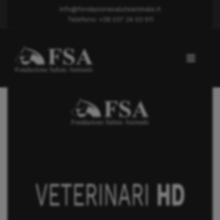
info@fondazionesaluteanimale.it
Telefono: +39 037 24 03 511
Displasia anca
Dott. Tacchetti Andrea